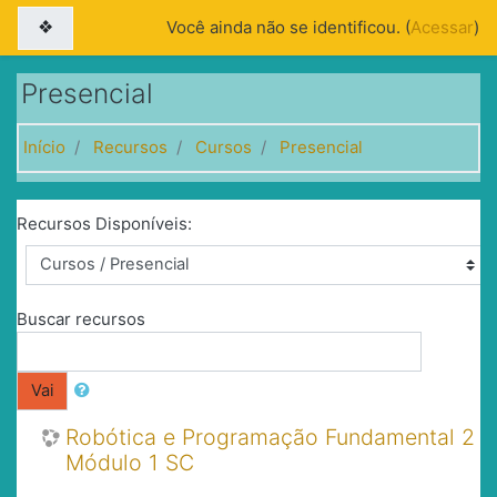
Ir para o conteúdo principal
Painel lateral
Você ainda não se identificou. (
Acessar
)
Presencial
Início
Recursos
Cursos
Presencial
Recursos Disponíveis:
Buscar recursos
Vai
Robótica e Programação Fundamental 2
Módulo 1 SC