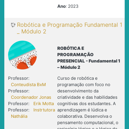
Ano
: 2023
Robótica e Programação Fundamental 1
_ Módulo 2
ROBÓTICA E
PROGRAMAÇÃO
PRESENCIAL - Fundamental 1
– Módulo 2
Professor:
Curso de robótica e
Conteudista BxM
programação com foco no
Professor:
desenvolvimento da
Coordenador Jonas
criatividade e das habilidades
Professor:
Erik Motta
cognitivas dos estudantes. A
Professor:
Instrtutora
aprendizagem é lúdica e
Nathália
colaborativa. Desenvolva o
pensamento computacional, o
raciocínio lógico e a lógica da