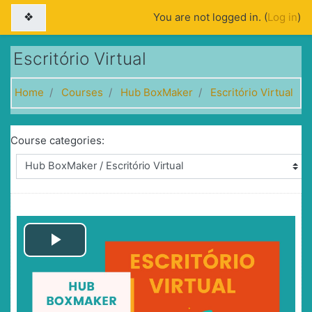
Skip to main content
Side panel
You are not logged in. (
Log in
)
Escritório Virtual
Home
Courses
Hub BoxMaker
Escritório Virtual
Course categories:
Play
Video