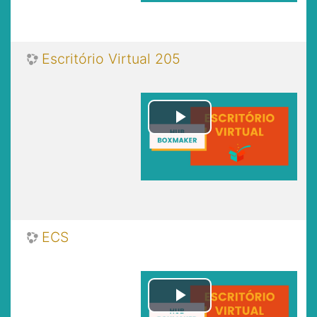
Escritório Virtual 205
Play
Video
ECS
Play